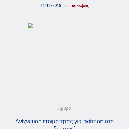
23/11/2018
In
Επισκέψεις
Άρθρο
Ανίχνευση ετοιμότητας για φοίτηση στο
δημοτικό