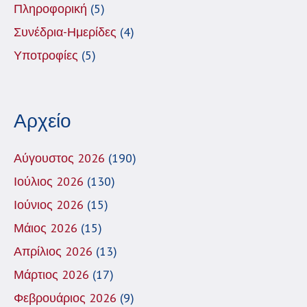
Πληροφορική
(5)
Συνέδρια-Ημερίδες
(4)
Υποτροφίες
(5)
Αρχείο
Αύγουστος 2026
(190)
Ιούλιος 2026
(130)
Ιούνιος 2026
(15)
Μάιος 2026
(15)
Απρίλιος 2026
(13)
Μάρτιος 2026
(17)
Φεβρουάριος 2026
(9)