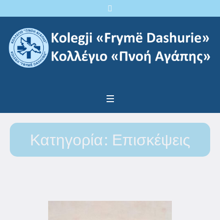
Κατηγορία:
Επισκέψεις