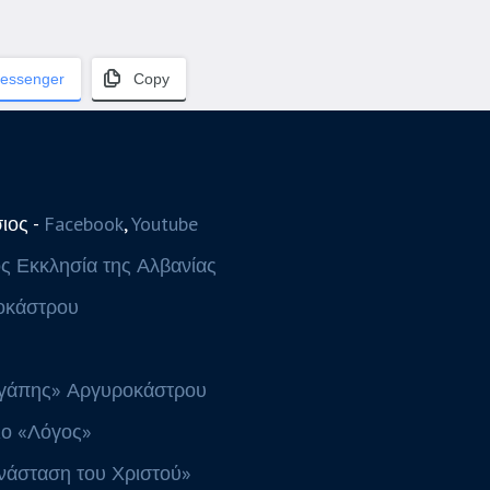
essenger
Copy
ιος -
Facebook
,
Youtube
 Εκκλησία της Αλβανίας
οκάστρου
Αγάπης» Αργυροκάστρου
ιο «Λόγος»
νάσταση του Χριστού»