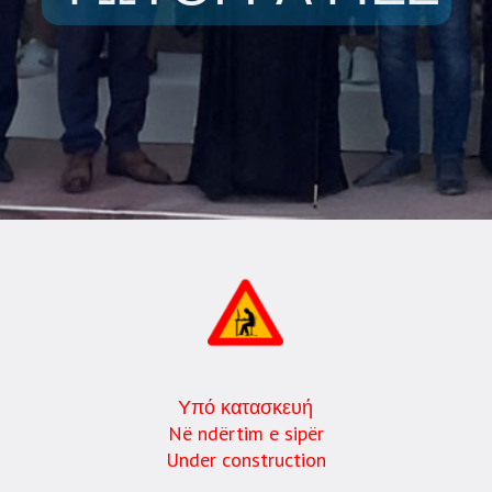
Υπό κατασκευή
Në ndërtim e sipër
Under construction