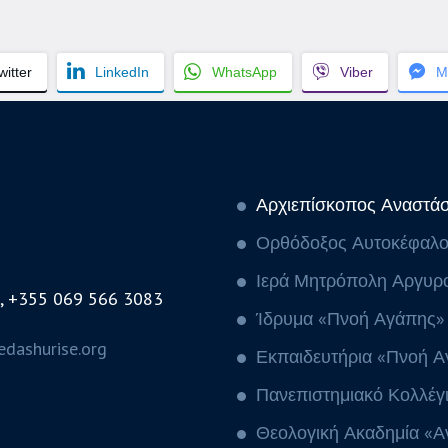
witter
LinkedIn
WhatsApp
Viber
M
Αρχιεπίσκοπος Αναστάσ
Ορθόδοξος Αυτοκέφαλος
Ιερά Μητρόπολη Αργυρ
, +355 069 566 3083
Ίδρυμα «Πνοή Αγάπης»
dashurise.org
Εκπαιδευτήρια «Πνοή 
Πανεπιστημιακό Κολλέγ
Θεολογική Ακαδημία «Α