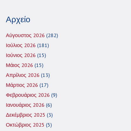
Αρχείο
Αύγουστος 2026
(282)
Ιούλιος 2026
(181)
Ιούνιος 2026
(15)
Μάιος 2026
(15)
Απρίλιος 2026
(13)
Μάρτιος 2026
(17)
Φεβρουάριος 2026
(9)
Ιανουάριος 2026
(6)
Δεκέμβριος 2025
(3)
Οκτώβριος 2025
(5)