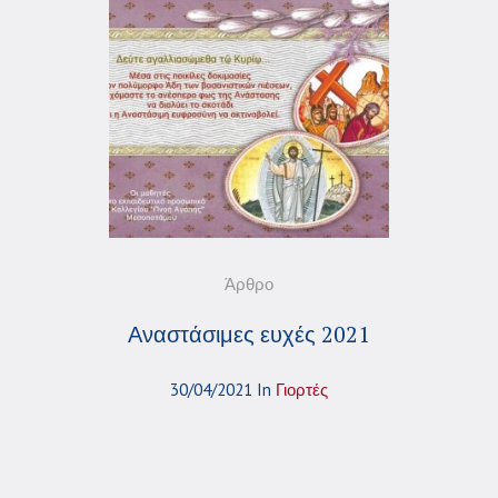
Άρθρο
Αναστάσιμες ευχές 2021
30/04/2021
In
Γιορτές