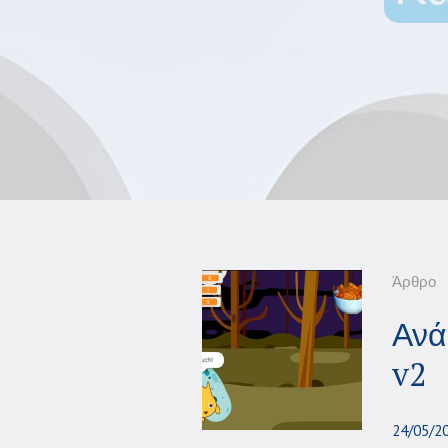
Άρθρο
Ανά
v2
24/05/2