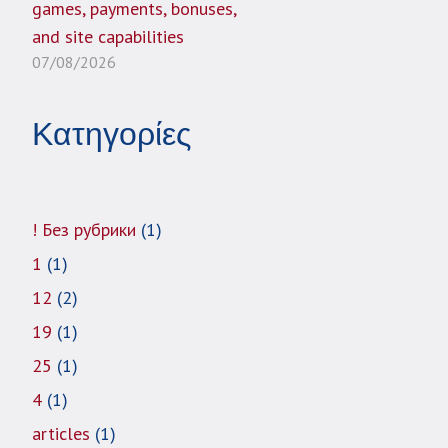
games, payments, bonuses,
and site capabilities
07/08/2026
Κατηγορίες
! Без рубрики
(1)
1
(1)
12
(2)
19
(1)
25
(1)
4
(1)
articles
(1)