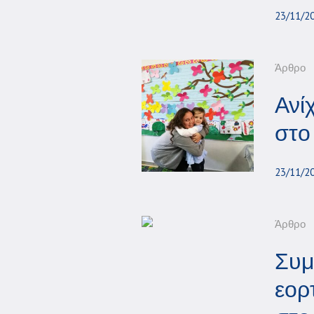
23/11/2
Άρθρο
Ανί
στο
23/11/2
Άρθρο
Συμ
εορ