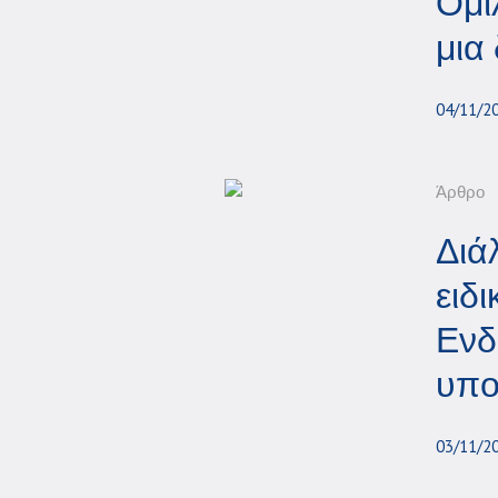
Ομι
μια
04/11/2
Άρθρο
Διά
ειδ
Ενδ
υπο
03/11/2