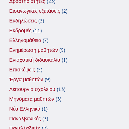
Δραστηριότητες
(23)
Εισαγωγικές εξετάσεις
(2)
Εκδηλώσεις
(3)
Εκδρομές
(11)
Ελληνομάθεια
(7)
Ενημέρωση μαθητών
(9)
Ενισχυτική διδασκαλία
(1)
Επισκέψεις
(5)
Έργα μαθητών
(9)
Λειτουργία σχολείου
(13)
Μηνύματα μαθητών
(3)
Νέα Ελληνικά
(1)
Παναλβανικές
(3)
Πανελλαδικές
(2)