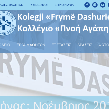
ΡΑΦΕΣ ΜΑΘΗΤΩΝ
ΣΥΝΔΕΣΜΟΙ
ΕΠΙΚΟΙΝΩΝΙΑ
ΟΛΕΙΟ
ΕΡΓΑ ΜΑΘΗΤΩΝ
ΕΞΕΤΑΣΕΙΣ
ΔΡΑΣΕΙΣ
ΦΩΤΟ
ήνας:
Νοέμβριος 20