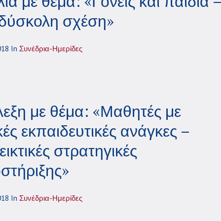
λία με θέμα: «Γονείς και παιδιά 
 δύσκολη σχέση»
018
In
Συνέδρια-Ημερίδες
λεξη με θέμα: «Μαθητές με
ικές εκπαιδευτικές ανάγκες –
εικτικές στρατηγικές
στήριξης»
018
In
Συνέδρια-Ημερίδες