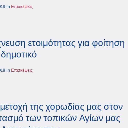
018
In
Επισκέψεις
χνευση ετοιμότητας για φοίτηση
 δημοτικό
018
In
Επισκέψεις
μετοχή της χορωδίας μας στον
τασμό των τοπικών Αγίων μας