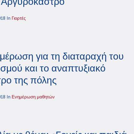
 Αργυρόκαστρο
018
In
Γιορτές
μέρωση για τη διαταραχή του
ισμού και το αναπτυξιακό
τρο της πόλης
018
In
Ενημέρωση μαθητών