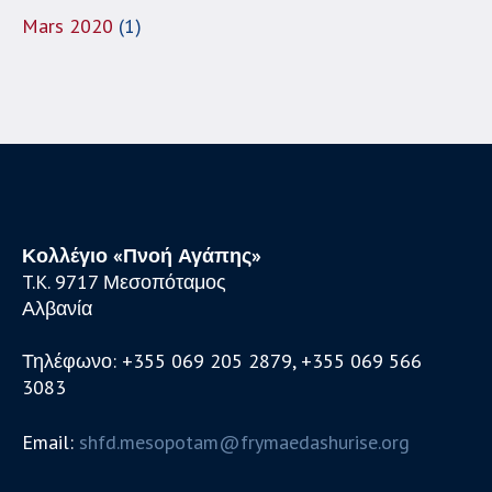
Mars 2020
(1)
Κολλέγιο «Πνοή Αγάπης»
T.K. 9717 Μεσοπόταμος
Αλβανία
Τηλέφωνο: +355 069 205 2879, +355 069 566
3083
Email:
shfd.mesopotam@frymaedashurise.org