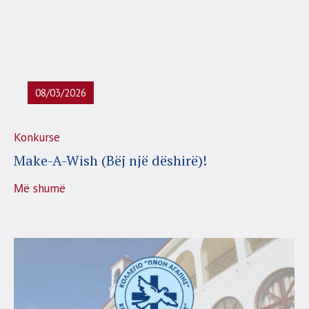
08/03/2026
Konkurse
Make-A-Wish (Bëj një dëshirë)!
Μë shumë