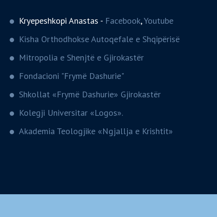
Kryepeshkopi Anastas -
Facebook
,
Youtube
Kisha Orthodhokse Autoqefale e Shqipërisë
Mitropolia e Shenjtë e Gjirokastër
Fondacioni "Frymë Dashurie"
Shkollat «Frymë Dashurie» Gjirokastër
Kolegji Universitar «Logos».
Akademia Teologjike «Ngjallja e Krishtit»