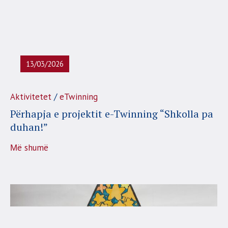
13/03/2026
/
Aktivitetet
eTwinning
Përhapja e projektit e-Twinning “Shkolla pa
duhan!”
Μë shumë