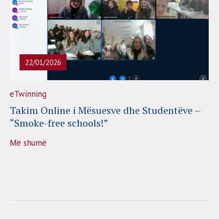
22/01/2026
eTwinning
Takim Online i Mësuesve dhe Studentëve –
“Smoke-free schools!”
Μë shumë