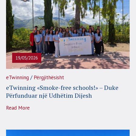
19/05/2026
/
eTwinning
Përgjithësisht
eTwinning «Smoke-free schools!» – Duke
Përfunduar një Udhëtim Dijesh
Read More