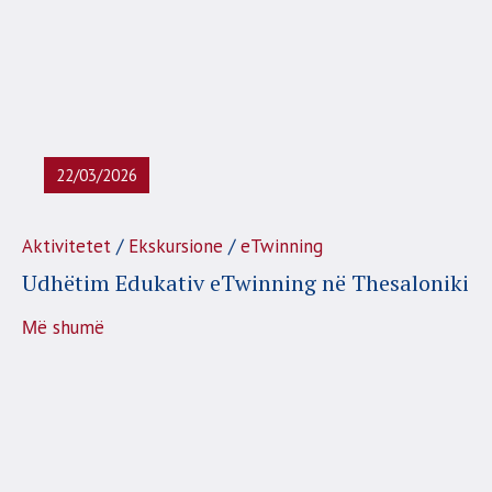
22/03/2026
/
/
Aktivitetet
Ekskursione
eTwinning
Udhëtim Edukativ eTwinning në Thesaloniki
Μë shumë