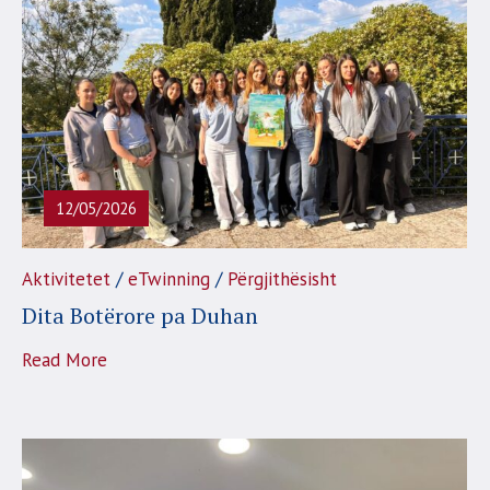
12/05/2026
/
/
Aktivitetet
eTwinning
Përgjithësisht
Dita Botërore pa Duhan
Read More