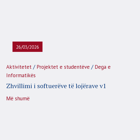
26/03/2026
/
/
Aktivitetet
Projektet e studentëve
Dega e
Informatikës
Zhvillimi i softuerëve të lojërave v1
Μë shumë