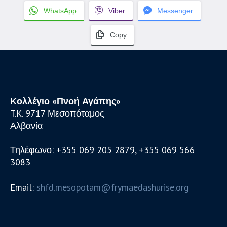
WhatsApp
Viber
Messenger
Copy
Κολλέγιο «Πνοή Αγάπης»
T.K. 9717 Μεσοπόταμος
Αλβανία
Τηλέφωνο: +355 069 205 2879, +355 069 566
3083
Email:
shfd.mesopotam@frymaedashurise.org