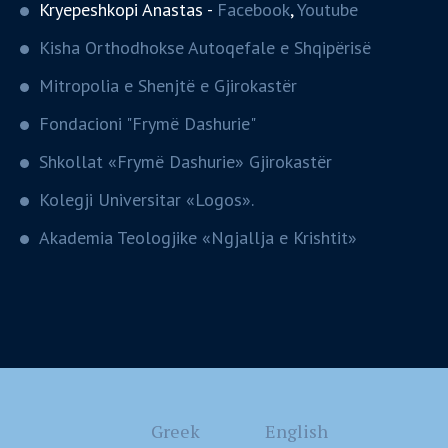
Kryepeshkopi Anastas -
Facebook
,
Youtube
Kisha Orthodhokse Autoqefale e Shqipërisë
Mitropolia e Shenjtë e Gjirokastër
Fondacioni "Frymë Dashurie"
Shkollat «Frymë Dashurie» Gjirokastër
Kolegji Universitar «Logos».
Akademia Teologjike «Ngjallja e Krishtit»
Greek
English